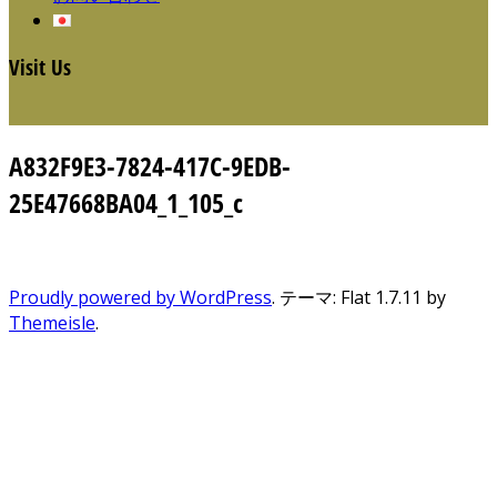
Visit Us
A832F9E3-7824-417C-9EDB-
25E47668BA04_1_105_c
Proudly powered by WordPress
. テーマ: Flat 1.7.11 by
Themeisle
.